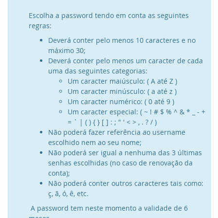
Escolha a password tendo em conta as seguintes
regras:
Deverá conter pelo menos 10 caracteres e no
máximo 30;
Deverá conter pelo menos um caracter de cada
uma das seguintes categorias:
Um caracter maiúsculo: ( A até Z )
Um caracter minúsculo: ( a até z )
Um caracter numérico: ( 0 até 9 )
Um caracter especial: ( ~ ! # $ % ^ & * _ - +
= ` | ( ) { } [ ] : ; " ' < > , . ? / )
Não poderá fazer referência ao username
escolhido nem ao seu nome;
Não poderá ser igual a nenhuma das 3 últimas
senhas escolhidas (no caso de renovação da
conta);
Não poderá conter outros caracteres tais como:
ç, ã, ó, ê, etc.
A password tem neste momento a validade de 6